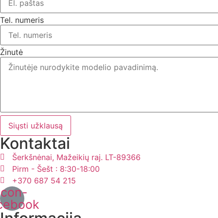
Tel. numeris
Žinutė
Siųsti užklausą
Kontaktai
Šerkšnėnai, Mažeikių raj. LT-89366
Pirm - Šešt : 8:30-18:00
+370 687 54 215
Icon-
cebook