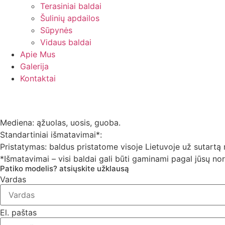
Terasiniai baldai
Šulinių apdailos
Sūpynės
Vidaus baldai
Apie Mus
Galerija
Kontaktai
Mediena: ąžuolas, uosis, guoba.
Standartiniai išmatavimai*:
Pristatymas: baldus pristatome visoje Lietuvoje už sutartą m
*Išmatavimai – visi baldai gali būti gaminami pagal jūsų n
Patiko modelis? atsiųskite užklausą
Vardas
El. paštas