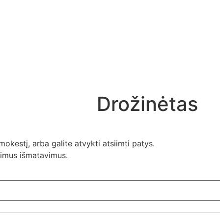
Drožinėtas
okestį, arba galite atvykti atsiimti patys.
orimus išmatavimus.