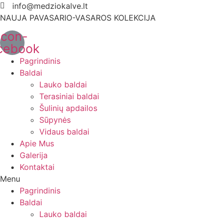
info@medziokalve.lt
NAUJA PAVASARIO-VASAROS KOLEKCIJA
Icon-
cebook
Pagrindinis
Baldai
Lauko baldai
Terasiniai baldai
Šulinių apdailos
Sūpynės
Vidaus baldai
Apie Mus
Galerija
Kontaktai
Menu
Pagrindinis
Baldai
Lauko baldai