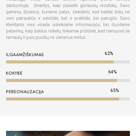
darbuotojai, žinantys, kaip pasiekti geriausių rezultatų. Savo
gaminių dizainus, kuriame patys, siekdami, kad baldai būtų ne
vien patrauklūs ir estetiški, bet ir praktiški, bei patogūs. Savo
klientams mes visada suteikiame informacijos, bei duodame
patarimų, kaip baldus reikėtų tinkamai prižiūrėti, kad namuose jie
tarnautų ir juos puoštų ne vienerius metus.
75
%
ILGAAMŽIŠKUMAS
77
%
KOKYBĖ
79
%
PERSONALIZACIJA