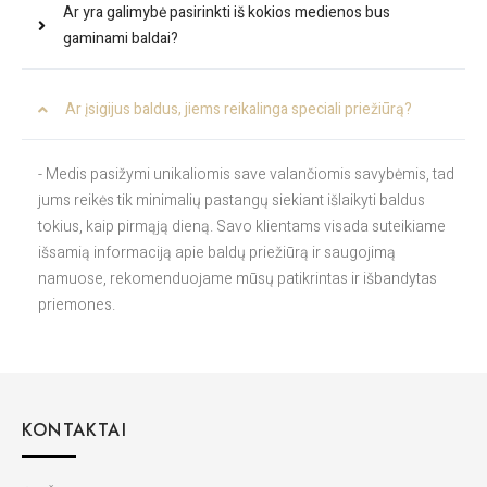
Ar yra galimybė pasirinkti iš kokios medienos bus
gaminami baldai?
Ar įsigijus baldus, jiems reikalinga speciali priežiūrą?
- Medis pasižymi unikaliomis save valančiomis savybėmis, tad
jums reikės tik minimalių pastangų siekiant išlaikyti baldus
tokius, kaip pirmąją dieną. Savo klientams visada suteikiame
išsamią informaciją apie baldų priežiūrą ir saugojimą
namuose, rekomenduojame mūsų patikrintas ir išbandytas
priemones.
KONTAKTAI