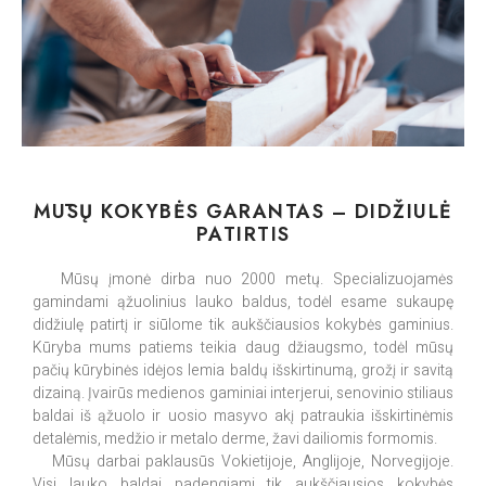
MŪSŲ KOKYBĖS GARANTAS – DIDŽIULĖ
PATIRTIS
Mūsų įmonė dirba nuo 2000 metų. Specializuojamės
gamindami ąžuolinius lauko baldus, todėl esame sukaupę
didžiulę patirtį ir siūlome tik aukščiausios kokybės gaminius.
Kūryba mums patiems teikia daug džiaugsmo, todėl mūsų
pačių kūrybinės idėjos lemia baldų išskirtinumą, grožį ir savitą
dizainą. Įvairūs medienos gaminiai interjerui, senovinio stiliaus
baldai iš ąžuolo ir uosio masyvo akį patraukia išskirtinėmis
detalėmis, medžio ir metalo derme, žavi dailiomis formomis.
Mūsų darbai paklausūs Vokietijoje, Anglijoje, Norvegijoje.
Visi lauko baldai padengiami tik aukščiausios kokybės