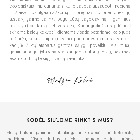
ekologiškais impregnantais, kurie padeda apsaugoti medieną
ir išlaikyti jos ilgaamžiškumą. Impregnavimo priemones, jų
atspalvį galime parinkti pagal Jūsų pageidavimą ir gaminius
pristatyti į bet kurią Lietuvos vietą. Kadangi didžiausią dėmesį
skiriame baldų kokybei, klientams visada patariame, kaip juos
prižiūrėti, kokias impregnavimo priemones geriausia vartoti,
kad jie išliktų atsparūs gamtos sąlygų poveikiui. Visi mūsų
gaminiai pagal įstatymą yra saugomi autorių teisių, nes mes
esame turtinių teisių į dizainą savininkai.
KODĖL SIŪLOME RINKTIS MUS?
Mūsų baldai gaminami atsakingai ir kruopščiai, iš kokybiškų
medžiagų. Visus darbus atlieka ilgametę patirtį turintys